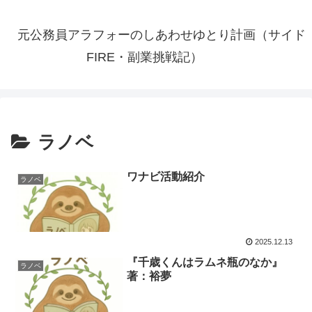
元公務員アラフォーのしあわせゆとり計画（サイド
FIRE・副業挑戦記）
ラノベ
ワナビ活動紹介
ラノベ
2025.12.13
『千歳くんはラムネ瓶のなか』
ラノベ
著：裕夢