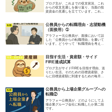
の方の息抜きや、公務員職場を知りたい
ブログ主が、これまでの収支状況、これ
方の参考になれば幸いです。また、冒頭
からの収支見通しを振り返り、当面の投
でこのブログにおける守秘義務の目安を
資資金の見通しを立てています。これか
書いていますので、今後ご承知いただけ
ら投資をしていきたい人、サイドFIREを
ると助かります。
目指している人の参考になれば幸いで
す。
公務員からの転職理由・志望動機
転職
（面接用）➀
アラフォー元公務員が、面接において話
した「公務員からの転職理由」を書いて
います。どうやって「転職理由を考えれ
ばいいのか。私なりのアドバイスを書い
てみました。公務員からも、公務員でな
い方も。今の職場や仕事に不安や悩みを
目指す生活・資産額・サイド
投資・資産形成
抱えているにとって、少しでもお手伝い
FIRE達成試算
や、応援になれば幸いです。
ブログ主がサイドFIREを目指す理由、送
りたい生活。そのための目標資産額、さ
らに目標資産額に到達するための毎月の
積立額の試算。さらに毎月積み立てるた
めの三本柱について、書いています。定
年まで働くのはちょっと憂鬱だな、サイ
公務員から上場企業グループへの
転職
ドFIREって興味あるかも、なんて感じて
転職②
いる皆さんの参考になれば幸いです。
アラフォー公務員が、どのようにして上
場企業グループ会社に転職したか第二段
です。