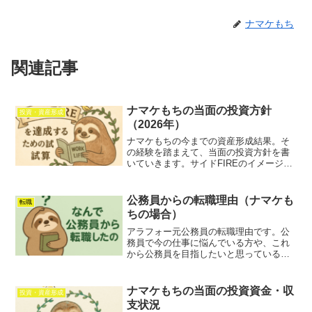
ナマケもち
関連記事
ナマケもちの当面の投資方針
投資・資産形成
（2026年）
ナマケもちの今までの資産形成結果。そ
の経験を踏まえて、当面の投資方針を書
いていきます。サイドFIREのイメージが
わかないけれど興味がある方や、ナマケ
もちの資産形成がうまくいくのか見守っ
てくださるという方は、読んでいただけ
公務員からの転職理由（ナマケも
転職
れば幸いです。
ちの場合）
アラフォー元公務員の転職理由です。公
務員で今の仕事に悩んでいる方や、これ
から公務員を目指したいと思っている
人。転職した公務員の感想を知りたいと
思っている方は、読んでいただければ幸
いです。ただ、私の転職理由を書いてい
ナマケもちの当面の投資資金・収
投資・資産形成
ますので、主観が入ること、愚痴っぽい
支状況
部分も混ざってしまっています。公務員