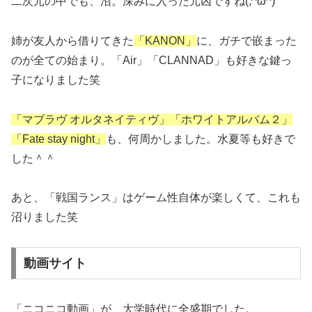
二次元の中でも、沼。深みに入った元凶ですね(;^ω^)
姉が友人から借りてきた
「KANON」
に、ガチで嵌まった
のが全ての始まり。「Air」「CLANNAD」も好きな鍵っ
子になりました笑
「マブラヴ オルタネイティヴ」「ホワイトアルバム２」
「Fate stay night」
も、何周かしました。水夏等も好きで
した＾＾
あと、「戦国ランス」はゲーム性自体が楽しくて、これも
沼りました笑
動画サイト
「ニコニコ動画」が、大学時代に全盛期でした。