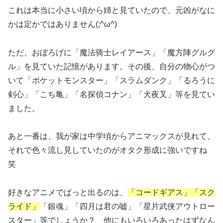
これは本当に小さい頃から姉と見ていたので、元凶がなに
かは定かではありません(;^ω^)
ただ、おぼろげに「魔法骑士レイアース」「魔方陣グルグ
ル」を見ていた記憶があります。その後、自分の物心がつ
いて「ポケットモンスター」「スラムダンク」「るろうに
剣心」「こち亀」「名探偵コナン」「犬夜叉」等を見てい
ました。
あと一番は、我が家は中学頃からアニマックスが見れて、
それで色々流し見していたのがオタク形成に強いですね
笑
好きなアニメでぱっと出るのは、
「コードギアス」「スク
ライド」
「銀魂」「四月は君の嘘」「星片武侠アウトロー
スター」等でしょうか？ 他にもいろいろあったはずなん