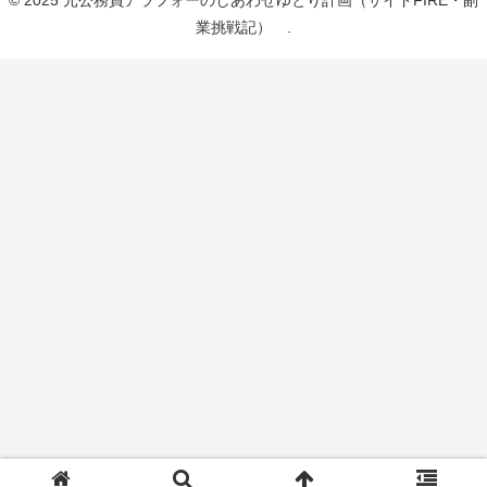
© 2025 元公務員アラフォーのしあわせゆとり計画（サイドFIRE・副
業挑戦記） .