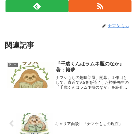
ナマケもち
関連記事
『千歳くんはラムネ瓶のなか』
ラノベ
著：裕夢
ナマケもちの趣味部屋、開幕。１作目と
して、直近で9.5巻を読了した裕夢先生の
「千歳くんはラムネ瓶のなか」を紹介し
たいと思います。まあ、ほとんどただの
ナマケもちの感想ですが笑ラノベ好きな
方、興味がある方は、覗いてみていただ
けると嬉しいです＾＾
キャリア面談Ⅲ「ナマケもちの現在」